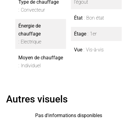
Type de chauffage
l'égout
Convecteur
État
Bon état
Énergie de
chauffage
Étage
1er
Electrique
Vue
Vis-à-vis
Moyen de chauffage
Individuel
Autres visuels
Pas d'informations disponibles