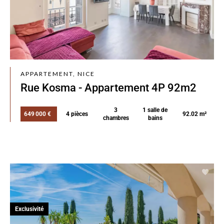
APPARTEMENT, NICE
Rue Kosma - Appartement 4P 92m2
3
1 salle de
649 000 €
4 pièces
92.02 m²
chambres
bains
Exclusivité