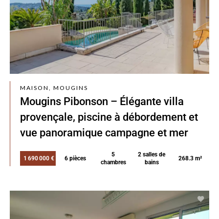
MAISON, MOUGINS
Mougins Pibonson – Élégante villa
provençale, piscine à débordement et
vue panoramique campagne et mer
5
2 salles de
1 690 000 €
6 pièces
268.3 m²
chambres
bains